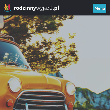
rodzinny
wyjazd
.pl
Menu