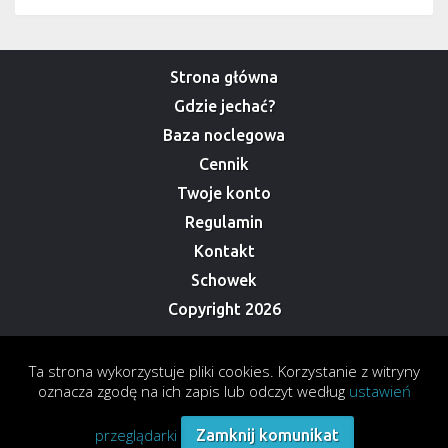
Strona główna
Gdzie jechać?
Baza noclegowa
Cennik
Twoje konto
Regulamin
Kontakt
Schowek
Copyright 2026
Ta strona wykorzystuje pliki cookies. Korzystanie z witryny
oznacza zgodę na ich zapis lub odczyt według
ustawień
przeglądarki
Zamknij komunikat