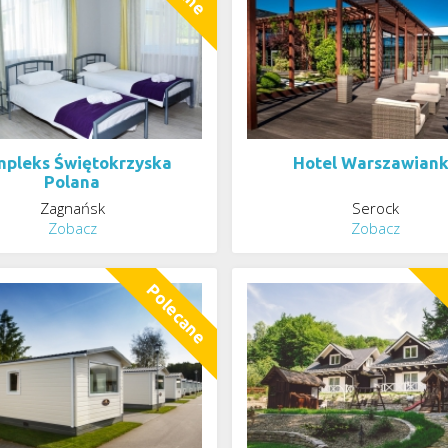
pleks Świętokrzyska
Hotel Warszawian
Polana
Zagnańsk
Serock
Zobacz
Zobacz