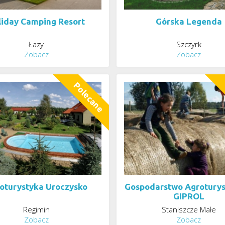
liday Camping Resort
Górska Legenda
Łazy
Szczyrk
Zobacz
Zobacz
oturystyka Uroczysko
Gospodarstwo Agrotury
GIPROL
Regimin
Staniszcze Małe
Zobacz
Zobacz