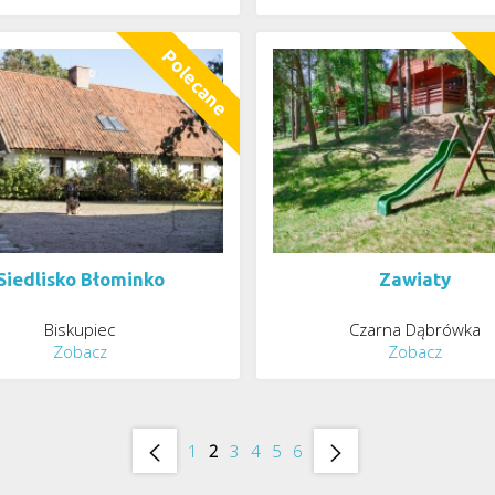
Siedlisko Błominko
Zawiaty
Biskupiec
Czarna Dąbrówka
Zobacz
Zobacz
1
2
3
4
5
6