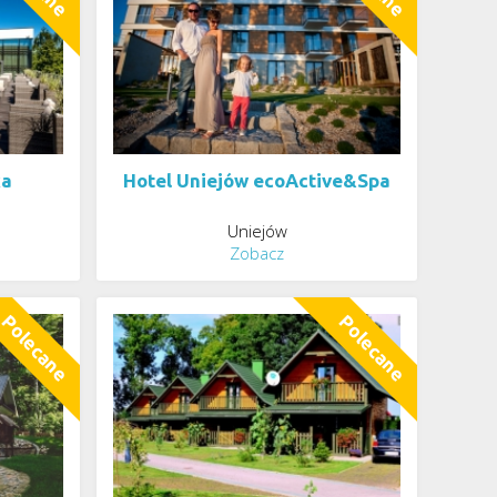
ka
Hotel Uniejów ecoActive&Spa
Uniejów
Zobacz