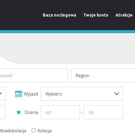
Baza noclegowa
Twoje konto
Atrakcje
Wyjazd
Ocena
-
biadokolacja
Kolacja