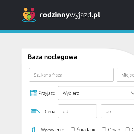
rodzinny
wyjazd
.pl
Baza noclegowa
Przyjazd
Cena
-
Wyżywienie:
Śniadanie
Obiad
O