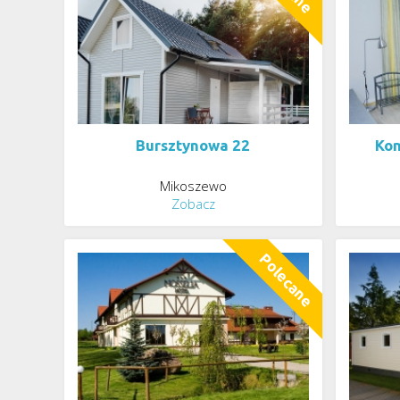
Bursztynowa 22
Kom
Mikoszewo
Zobacz