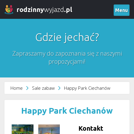
rodzinny
wyjazd
.pl
Menu
Gdzie jechać?
Zapraszamy do zapoznania się z naszymi
propozycjami!
Home
Sale zabaw
Happy Park Ciechanów
Happy Park Ciechanów
Kontakt