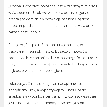
„Chałpa u Zbójnika” położona jest w zacisznym miejscu
w Zakopanem. Urokliwe widoki na pobliskie góry oraz
otaczająca dom zieleń pozwalają naszym Gościom
odetchnąć od chaosu i pędu codziennego życia oraz
zaznać ciszy i spokoju.
Pokoje w „Chałpie u Zbójnika” urządzone są w
tradycyjnym, góralskim stylu. Bogactwo motywów
zdobniczych zaczerpniętych z okolicznego folkloru oraz
przytulne, drewniane wnętrza pozwalają uchwycić to, co
najlepsze w architekturze regionu.
Lokalizacja „Chałpy u Zbójnika” nadaje miejscu
specyficzny urok, a wypoczywający u nas Goście
znajdują się w punkcie centralnym, z którego wszędzie
jest blisko. W sezonie zimowym zachęcają stoki