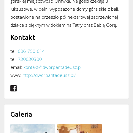
górskiej miejscowości Orawka. Na gości czekają 3
luksusowe, w pełni wyposażone domy góralskie z bali,
postawione na przeszło pół hektarowej zadrzewionej
działce z pięknym widokiem na Tatry oraz Babią Górę.
Kontakt
tel:
606-750-614
tel:
730030300
email:
kontakt@dworpantadeusz.pl
www:
http://dworpantadeusz.pl/
Galeria