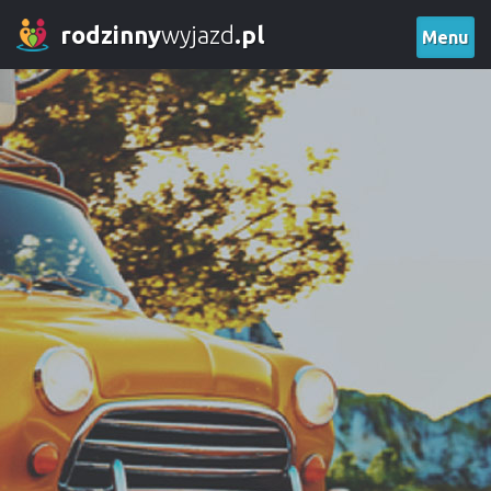
rodzinny
wyjazd
.pl
Menu