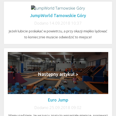
JumpWorld Tarnowskie Góry
Dodano 14.09.2018 10:37
< Poprzedni artykuł
Jeżeli lubicie poskakać w powietrzu, a przy okazji miękko lądować
to koniecznie musicie odwiedzić to miejsce!
Następny artykuł >
Euro Jump
Dodano 25.09.2018 09:02
Mamy nadzieję, że wszyscy znają to wspaniałe miejsce, ponieważ