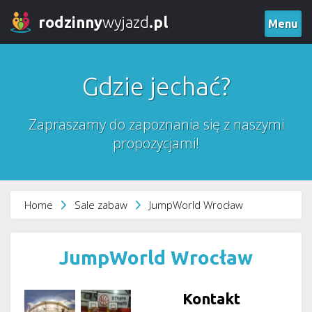
rodzinny
wyjazd
.pl
Menu
Gdzie jechać?
Zapraszamy do zapoznania się z naszymi
propozycjami!
Home
Sale zabaw
JumpWorld Wrocław
JumpWorld Wrocław
Kontakt