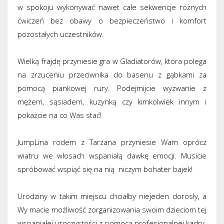
w spokoju wykonywać nawet całe sekwencje różnych
ćwiczeń bez obawy o bezpieczeństwo i komfort
pozostałych uczestników.
Wielką frajdę przyniesie gra w Gladiatorów, która polega
na zrzuceniu przeciwnika do basenu z gąbkami za
pomocą piankowej rury. Podejmijcie wyzwanie z
mężem, sąsiadem, kuzynką czy kimkolwiek innym i
pokażcie na co Was stać!
JumpLina rodem z Tarzana przyniesie Wam oprócz
wiatru we włosach wspaniałą dawkę emocji. Musicie
spróbować wspiąć się na nią niczym bohater bajek!
Urodziny w takim miejscu chciałby niejeden dorosły, a
Wy macie możliwość zorganizowania swoim dzieciom tej
wspaniałej uroczystości z pomocą profesjonalnej kadry.