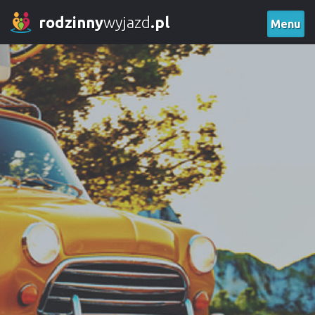
rodzinny
wyjazd
.pl
Menu