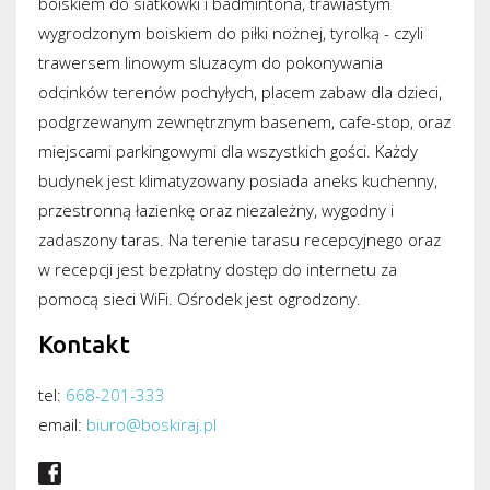
boiskiem do siatkówki i badmintona, trawiastym
wygrodzonym boiskiem do piłki nożnej, tyrolką - czyli
trawersem linowym sluzacym do pokonywania
odcinków terenów pochyłych, placem zabaw dla dzieci,
podgrzewanym zewnętrznym basenem, cafe-stop, oraz
miejscami parkingowymi dla wszystkich gości. Każdy
budynek jest klimatyzowany posiada aneks kuchenny,
przestronną łazienkę oraz niezależny, wygodny i
zadaszony taras. Na terenie tarasu recepcyjnego oraz
w recepcji jest bezpłatny dostęp do internetu za
pomocą sieci WiFi. Ośrodek jest ogrodzony.
Kontakt
tel:
668-201-333
email:
biuro@boskiraj.pl