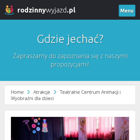
rodzinny
wyjazd
.pl
Menu
Gdzie jechać?
Zapraszamy do zapoznania się z naszymi
propozycjami!
Home
Atrakcje
Teatralne Centrum Animacji i
Wyobraźni dla dzieci