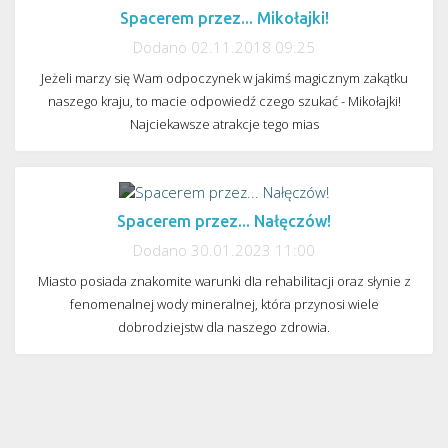
Spacerem przez... Mikołajki!
Dodano 02.11.2018 09:25
Jeżeli marzy się Wam odpoczynek w jakimś magicznym zakątku
naszego kraju, to macie odpowiedź czego szukać - Mikołajki!
Najciekawsze atrakcje tego mias
Spacerem przez... Nałęczów!
Dodano 30.01.2023 11:00
Następny artykuł >
Miasto posiada znakomite warunki dla rehabilitacji oraz słynie z
fenomenalnej wody mineralnej, która przynosi wiele
dobrodziejstw dla naszego zdrowia.