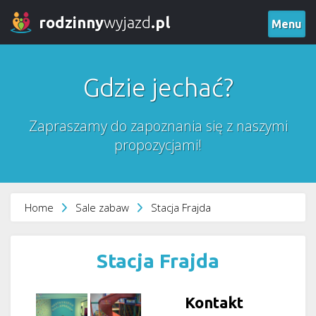
rodzinny
wyjazd
.pl
Menu
Gdzie jechać?
Zapraszamy do zapoznania się z naszymi
propozycjami!
Home
Sale zabaw
Stacja Frajda
Stacja Frajda
Kontakt