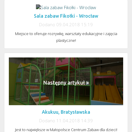
Sala zabaw Fikołki - Wrocław
Dodano 09.04.2018 15:19
< Poprzedni artykuł
Miejsce to oferuje rozrywkę, warsztaty edukacyjne i zajęcia
plastyczne!
Następny artykuł >
Akukuu, Bratysławska
Dodano 11.04.2018 14:39
Jest to największe w Małopolsce Centrum Zabaw dla dzieci!