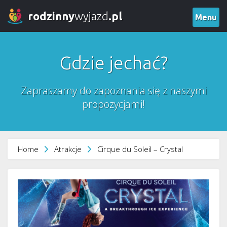
rodzinny
wyjazd
.pl
Menu
Gdzie jechać?
Zapraszamy do zapoznania się z naszymi
propozycjami!
Home
Atrakcje
Cirque du Soleil – Crystal