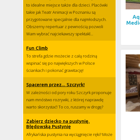
to idealne miejsce także dla dzieci. Placówki
takie jak Teatr Animacji w Poznaniu są
Aq
przygotowane specjalnie dla najmłodszych.
Medi
Obszerny repertuar z pewnością pozwoli
Wam wybrać najciekawszy spektakl...
Fun Climb
To strefa gdzie możecie z całą rodziną
wspinać się po największych w Polsce
ściankach i pokonać grawitację!
Spacerem przez... Szczyrk!
W zależności od pory roku Szczyrk proponuje
nam mnóstwo rozrywki, z której naprawdę
warto skorzystać! To co, ruszamy w drogę?
Zabierz dziecko na pustynię.
Błędowską Pustynię
Afrykańska pustynia na wyciągnięcie ręki? Może