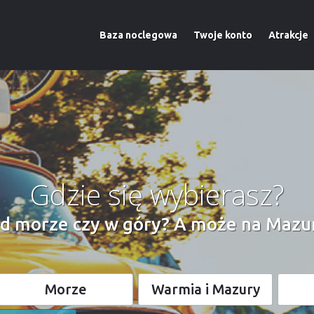
Baza noclegowa
Twoje konto
Atrakcje
Gdzie się wybierasz?
d morze czy w góry? A może na Mazu
Morze
Warmia i Mazury