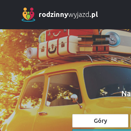
rodzinny
wyjazd
.pl
Na
Góry