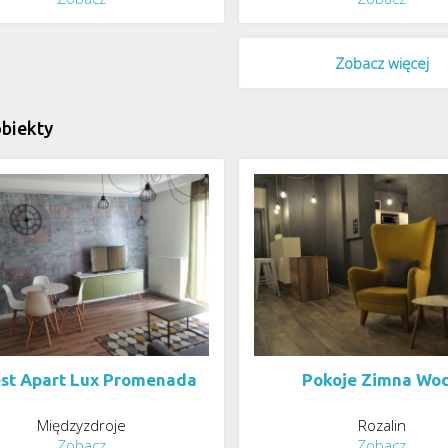
Zobacz więcej
biekty
est Apart Lux Promenada
Pokoje Zimna Wo
Międzyzdroje
Rozalin
Zobacz
Zobacz