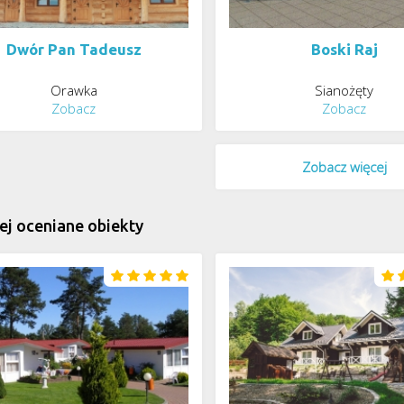
Dwór Pan Tadeusz
Boski Raj
Orawka
Sianożęty
Zobacz
Zobacz
Zobacz więcej
ej oceniane obiekty