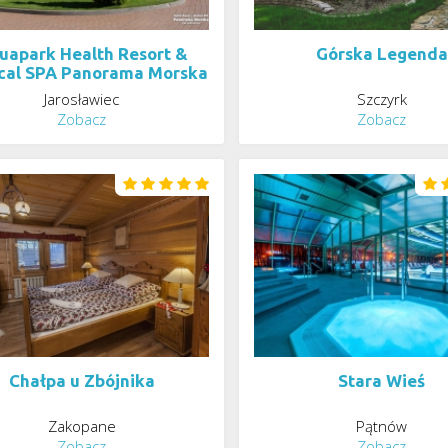
uapark Health Resort &
Górska Legenda
cal SPA Panorama Morska
Jarosławiec
Szczyrk
Zobacz
Zobacz
Chałpa u Zbójnika
Stara Wieś
Zakopane
Pątnów
Zobacz
Zobacz