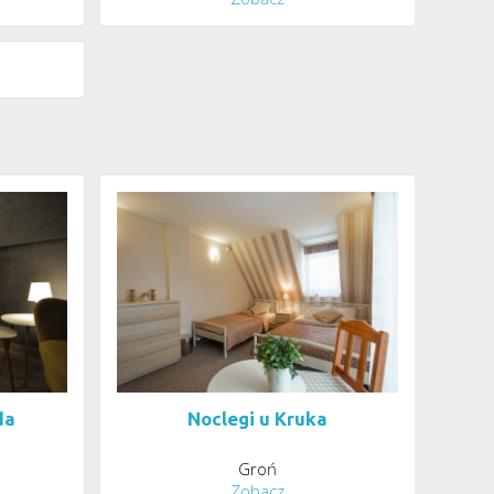
da
Noclegi u Kruka
Groń
Zobacz