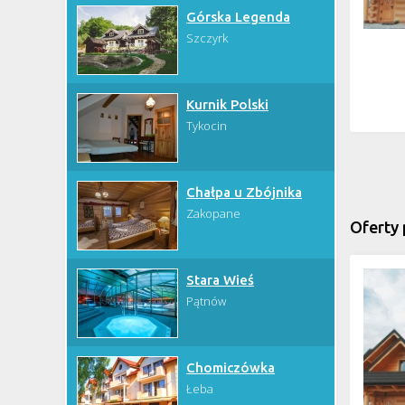
Górska Legenda
Szczyrk
Kurnik Polski
Tykocin
Chałpa u Zbójnika
Zakopane
Oferty
Stara Wieś
Pątnów
Chomiczówka
Łeba