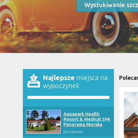
Wyszukiwanie szc
Najlepsze
miejsca na
Poleca
wypoczynek
Aquapark Health
Resort & Medical SPA
Panorama Morska
Jarosławiec