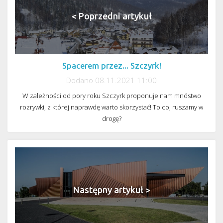
< Poprzedni artykuł
Spacerem przez... Szczyrk!
Dodano 08.11.2021 11:00
W zależności od pory roku Szczyrk proponuje nam mnóstwo
rozrywki, z której naprawdę warto skorzystać! To co, ruszamy w
drogę?
Następny artykuł >