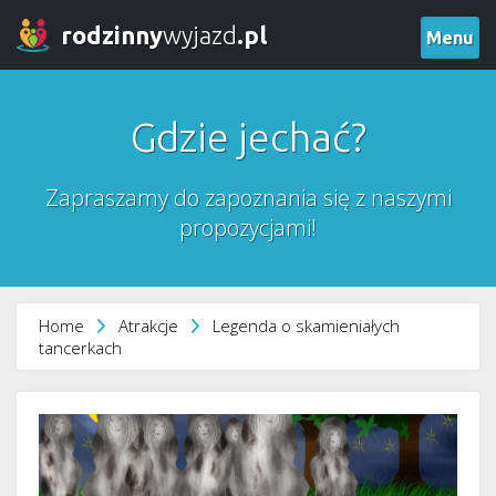
rodzinny
wyjazd
.pl
Menu
Gdzie jechać?
Zapraszamy do zapoznania się z naszymi
propozycjami!
Home
Atrakcje
Legenda o skamieniałych
tancerkach