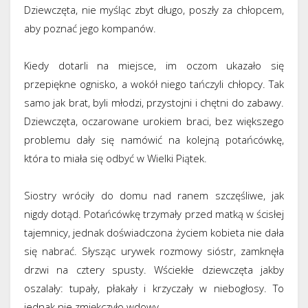
Dziewczęta, nie myśląc zbyt długo, poszły za chłopcem,
aby poznać jego kompanów.
Kiedy dotarli na miejsce, im oczom ukazało się
przepiękne ognisko, a wokół niego tańczyli chłopcy. Tak
samo jak brat, byli młodzi, przystojni i chętni do zabawy.
Dziewczęta, oczarowane urokiem braci, bez większego
problemu dały się namówić na kolejną potańcówkę,
która to miała się odbyć w Wielki Piątek.
Siostry wróciły do domu nad ranem szczęśliwe, jak
nigdy dotąd. Potańcówkę trzymały przed matką w ścisłej
tajemnicy, jednak doświadczona życiem kobieta nie dała
się nabrać. Słysząc urywek rozmowy sióstr, zamknęła
drzwi na cztery spusty. Wściekłe dziewczęta jakby
oszalały: tupały, płakały i krzyczały w niebogłosy. To
jednak nie zmiękczyło wdowy.