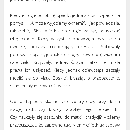
Kiedy emocje odrobinę opadły, jedna z sióstr wpadła na
pomysł – „A może wyjdziemy oknem?”. I jak powiedziała,
tak zrobiły. Siostry jedna po drugiej zaczęły opuszczać
izbę oknem. Kiedy wszystkie dziewczęta były już na
dworze, poczuły niepokojący dreszcz. Próbowały
poruszać nogami, jednak nie mogły. Powoli drętwiało im
całe ciało. Krzyczały, jednak śpiąca matka nie miała
prawa ich usłyszeć. Kiedy jednak dziewczęta zaczęły
modlić się do Matki Boskiej, błagając o przebaczenie,
skamieniały im również twarze.
Od tamtej pory skamieniałe siostry stały przy domu
swojej matki. Czy dostały nauczkę? Tego nie wie nikt.
Czy nauczyły się szacunku do matki i tradycji? Możemy
przypuszczać, że zapewne tak. Niemniej jednak zabawy