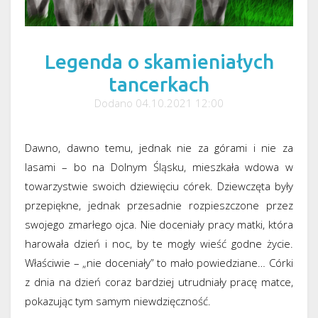
Legenda o skamieniałych
tancerkach
Dodano 04.10.2021 12:00
Dawno, dawno temu, jednak nie za górami i nie za
lasami – bo na Dolnym Śląsku, mieszkała wdowa w
towarzystwie swoich dziewięciu córek. Dziewczęta były
przepiękne, jednak przesadnie rozpieszczone przez
swojego zmarłego ojca. Nie doceniały pracy matki, która
harowała dzień i noc, by te mogły wieść godne życie.
Właściwie – „nie doceniały” to mało powiedziane… Córki
z dnia na dzień coraz bardziej utrudniały pracę matce,
pokazując tym samym niewdzięczność.